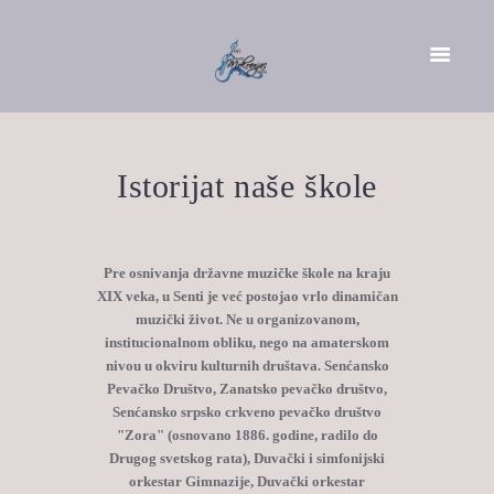
Istorijat naše škole
Pre osnivanja državne muzičke škole na kraju
XIX veka, u Senti je već postojao vrlo dinamičan
muzički život. Ne u organizovanom,
institucionalnom obliku, nego na amaterskom
nivou u okviru kulturnih društava. Senćansko
Pevačko Društvo, Zanatsko pevačko društvo,
Senćansko srpsko crkveno pevačko društvo
"Zora" (osnovano 1886. godine, radilo do
Drugog svetskog rata), Duvački i simfonijski
orkestar Gimnazije, Duvački orkestar