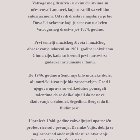
Vatrogasnog društva - u ovim društvima su
učestvovali amateri, koji su radili sa velikim
entuzijazmom. Od svih društava najstariji je bio
Duvački orkestar koji je osnovan u okviru
Vatrogasnog društva još 1874. godine.
Prvi temelji muzičkog života i muzičkog
obrazovanja udareni su 1901. godine u okvirima
Gimnazije, kada su krenuli prvi kursevi za
gudačke instrumente i flautu.
Do 1946. godine u Senti nije bilo muzičke škole,
ali muzički život nije bio zapostavljen. Grad i
njegova uprava su velikodušno pomagali
talentima da se doškoluju ili da nastave
školovanje u Subotici, Segedinu, Beogradu ili
Budimpešti.
U proleće 1946. godine zahvaljujući upornošću
profesorice solo pevanja, Darinke Vujić, dobija se
saglasnost od ondašnjih vlasti za otvaranje