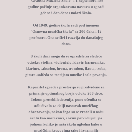
"Gradske Muzičke Škole" i 1. septembra iste
godine počinje organizovana nastava u zgradi
gde se i dan danas nalazi škola.
Od 1949. godine škola radi pod imenom
"Osnovna muzička škola" sa 200 đaka i 12
profesora. Ona se širi i razvija do današnjeg
dana.
U školi đaci mogu da se opredele za sledeće
odseke: violina, violončelo, klavir, harmonika,
klarinet, saksofon, hrona, trombon, flauta, truba,
gitara, solfeđo sa teorijom muzike i solo pevanja.
Kapacitet zgrade i prostorija su predviđene za
primanje optimalnog broja od oko 200 dece.
Tokom proteklih decenija, puno učenika se
odlučivalo za dalji nastavak muzičkog
obrazovanja, nakon čega su se vraćali u našu
školu kao nastavnici, i ovim potvrđujući još
jednom koliko je naša škola ugledna kako u
muzičkim krugovima tako i izvan njih